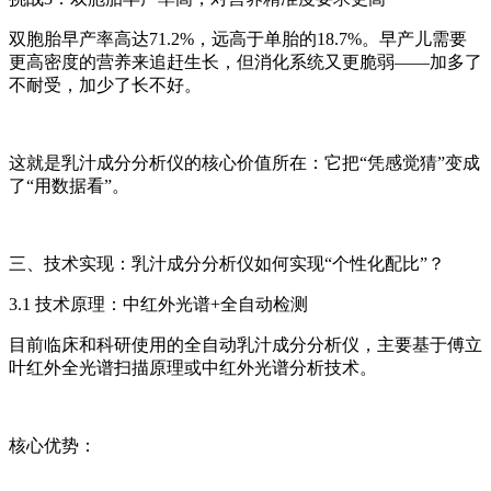
双胞胎早产率高达71.2%，远高于单胎的18.7%。早产儿需要
更高密度的营养来追赶生长，但消化系统又更脆弱——加多了
不耐受，加少了长不好。
这就是乳汁成分分析仪的核心价值所在：它把“凭感觉猜”变成
了“用数据看”。
三、技术实现：乳汁成分分析仪如何实现“个性化配比”？
3.1 技术原理：中红外光谱+全自动检测
目前临床和科研使用的全自动乳汁成分分析仪，主要基于傅立
叶红外全光谱扫描原理或中红外光谱分析技术。
核心优势：