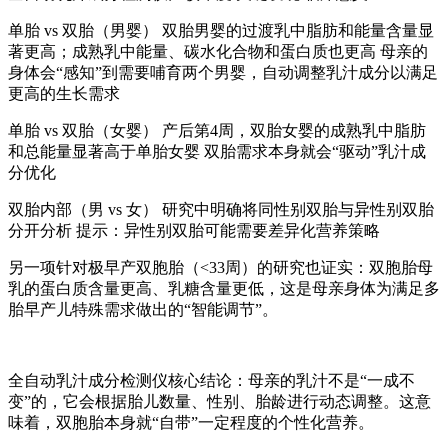
单胎 vs 双胎（男婴） 双胎男婴的过渡乳中脂肪和能量含量显
著更高；成熟乳中能量、碳水化合物和蛋白质也更高 母亲的
身体会“感知”到需要哺育两个男婴，自动调整乳汁成分以满足
更高的生长需求
单胎 vs 双胎（女婴） 产后第4周，双胎女婴的成熟乳中脂肪
和总能量显著高于单胎女婴 双胎需求本身就会“驱动”乳汁成
分优化
双胎内部（男 vs 女） 研究中明确将同性别双胎与异性别双胎
分开分析 提示：异性别双胎可能需要差异化营养策略
另一项针对极早产双胞胎（<33周）的研究也证实：双胞胎母
乳的蛋白质含量更高、乳糖含量更低，这是母亲身体为满足多
胎早产儿特殊需求做出的“智能调节”。
全自动乳汁成分检测仪核心结论：母亲的乳汁不是“一成不
变”的，它会根据胎儿数量、性别、胎龄进行动态调整。这意
味着，双胞胎本身就“自带”一定程度的个性化营养。