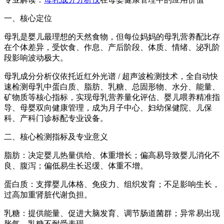
一、核心定位
母乳是婴儿最理想的天然食物，但每位妈妈的母乳营养配比存
在个体差异，受饮食、作息、产后阶段、体质、情绪、泌乳阶
段影响波动极大。
母乳成分分析仪依托近红外光谱 / 超声波检测技术，全自动快
速检测母乳中蛋白质、脂肪、乳糖、总固形物、水分、能量、
矿物质等核心指标，实现母乳营养量化评估、婴儿喂养精准指
导、母婴双向健康管理，成为月子中心、妇幼保健院、儿保
科、产科门诊标配专业设备。
二、核心检测指标及专业意义
脂肪：决定婴儿热量供给、体重增长；偏高易导致婴儿消化不
良、腹泻；偏低易生长迟缓、体重不增。
蛋白质：支撑婴儿体格、免疫力、组织发育；不足影响生长，
过高加重肾脏代谢负担。
乳糖：提供能量、促进大脑发育、调节肠道菌群；异常易出现
胀气、乳糖不耐受表现。