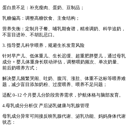
蛋白质不足：补充瘦肉、蛋奶、豆制品；
乳糖偏高：调整高糖饮食、主食结构；
营养失衡：定制月子餐、哺乳期食谱，精准调奶、科学追奶，
不盲目进补、不胡乱忌口。
3. 指导婴儿科学喂养，规避生长发育风险
针对早产儿、低体重儿、生长迟缓、超重肥胖婴儿，通过母乳
成分 + 婴儿体重身长联动评估，调整喂奶频次、单次奶量、
前后奶喂养方式；
解决婴儿频繁哭闹、吐奶、腹泻、涨肚、体重不达标等喂养难
题，减少盲目添加奶粉、过度喂养、喂养不足问题；
适配 0–12 个月婴儿分阶段营养需求，护航体格与脑部发育。
4.
母乳成分分析仪
产后泌乳健康与乳腺管理
母乳成分异常可间接反映乳腺代谢、泌乳功能、妈妈身体代谢
状态：