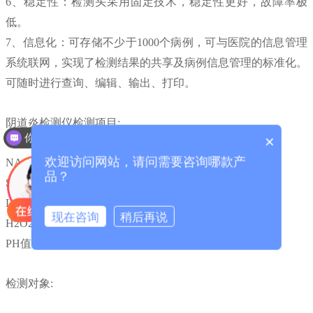
6、稳定性：检测头采用固定技术，稳定性更好，故障率极
低。
7、信息化：可存储不少于1000个病例，可与医院的信息管理
系统联网，实现了检测结果的共享及病例信息管理的标准化。
可随时进行查询、编辑、输出、打印。
阴道炎检测仪检测项目:
你们是怎么收费的呢？
×
欢迎访问网站，请问需要咨询哪款产
NAG(-氨基半乳糖苷酶)
品？
SNA(唾液酸苷酶)
LE(白细胞酯酶)
现在咨询
稍后再说
H2O2（过氧化氢浓度）
PH值（酸碱度）
检测对象: