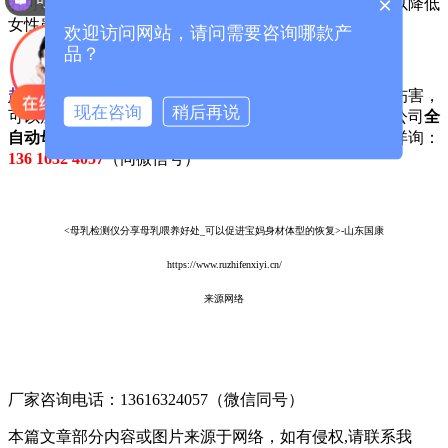
×
乳可以刺激子宫的收缩，有利于产后的恢复，而且还可以降低
女性患乳腺癌和卵巢癌的危险等等。
欢迎访问网站，请问需要咨询哪款产
品？
超声波母乳检测仪
是山东国康主营产品之一，无辐射无伤害，
现在咨询
稍后再说
可以放心使用，价格合理，售后保证，如想获得关于我公司
全
自动母乳检测仪
更具体更专业的解答和服务，欢迎来电详询：
136 1632 4057
（同微信号）
<母乳检测仪分享母乳喂养好处_可以促进宝妈身材体型的恢复>-山东国康
https://www.ruzhifenxiyi.cn/
来源网络
厂家咨询电话：13616324057（微信同号）
本篇文章部分内容或图片来源于网络，如有侵权,请联系我