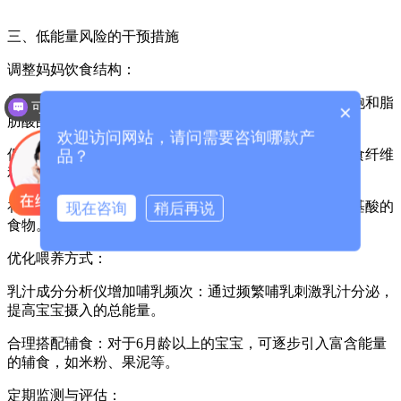
三、低能量风险的干预措施
调整妈妈饮食结构：
增加健康脂肪摄入：如坚果、深海鱼、橄榄油等富含不饱和脂
可以介绍下你们的产品么？
×
肪酸的食物。
欢迎访问网站，请问需要咨询哪款产
保证碳水化合物摄入：如全谷物、薯类、蔬果等富含膳食纤维
品？
和复合碳水化合物的食物。
补充优质蛋白质：如鸡蛋、瘦肉、豆制品等富含必需氨基酸的
现在咨询
稍后再说
食物。
优化喂养方式：
乳汁成分分析仪增加哺乳频次：通过频繁哺乳刺激乳汁分泌，
提高宝宝摄入的总能量。
合理搭配辅食：对于6月龄以上的宝宝，可逐步引入富含能量
的辅食，如米粉、果泥等。
定期监测与评估：