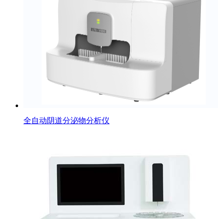
全自动阴道分泌物分析仪