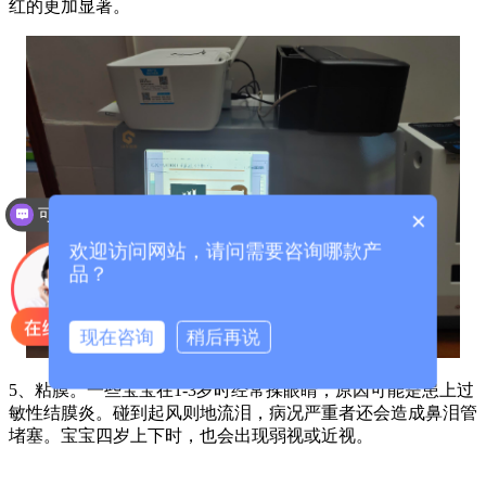
红的更加显著。
可以介绍下你们的产品么？
×
欢迎访问网站，请问需要咨询哪款产
品？
现在咨询
稍后再说
5、粘膜。一些宝宝在1-3岁时经常揉眼睛，原因可能是患上过
敏性结膜炎。碰到起风则地流泪，病况严重者还会造成鼻泪管
堵塞。宝宝四岁上下时，也会出现弱视或近视。